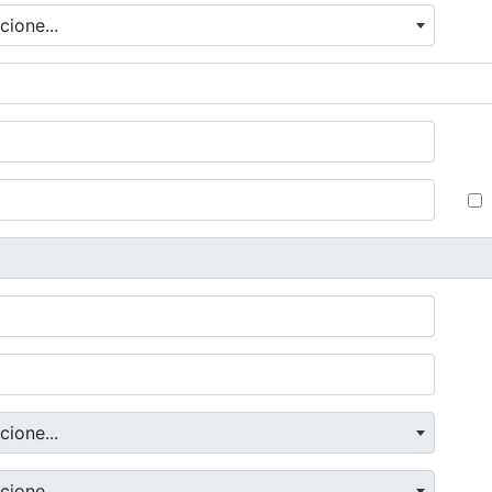
cione...
cione...
cione...